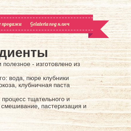
е продажи
Gelateria под ключ
едиенты
и полезное - изготовлено из
го
: вода, пюре клубники
юкоза, клубничная паста
 процесс тщательного и
, смешивание, пастеризация и