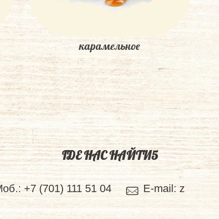
карамельное
ГДЕ НАС НАЙТИ5
Моб.:
+7 (701) 111 51 04
E-mail:
z